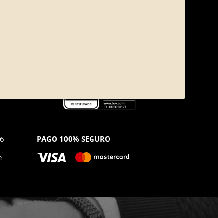
jurídica
us datos
echos,
46
PAGO 100% SEGURO
e