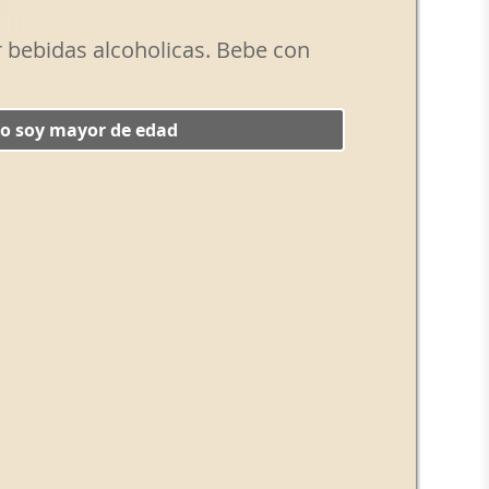
r al máximo de aromas y sabores.
r bebidas alcoholicas. Bebe con
a en un espacio ventilado, neutro en
 iluminación, y disponer las copas sobre
 no soy mayor de edad
iar con todo detalle los matices
y no de un aperitivo, lo más indicado es
a catavinos, donde los aromas quedan bien
se trata de apreciar los matices, y la
eal para el vermut es entre 10 y 14º