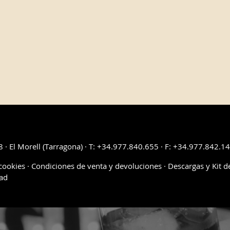
Configurar cookies
dulces
a y tratamiento de sus datos con la finalidad de gestionar su consulta. La base 
esado, así como en el interés legítimo del Responsable. No está previsto ceder s
derecho a acceder, rectificar y suprimir sus datos personales, así como otros der
8 · El Morell (Tarragona) · T: +34.977.840.655 · F: +34.977.842.1
 cookies
·
Condiciones de venta y devoluciones
·
Descargas y Kit d
dad