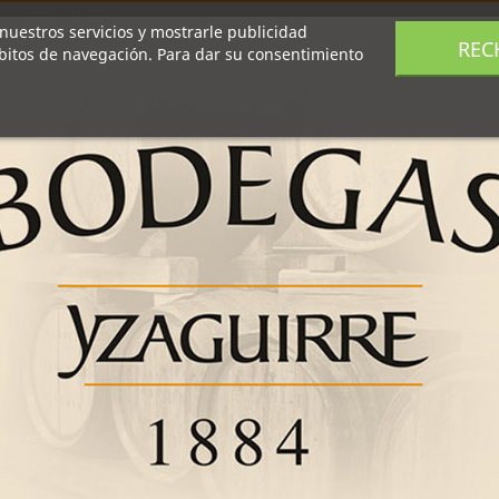
a partir de 50€
 nuestros servicios y mostrarle publicidad
REC
ábitos de navegación. Para dar su consentimiento
Enoturismo
Tienda
Productos
Recetas
Notic
ata de vermuts en casa?
Probablemente has particip
pero ¿te has preguntado 
son bebidas hermanas y, po
los matices que ofrecen es
particularidades. Así que 
variedades de Vermouth