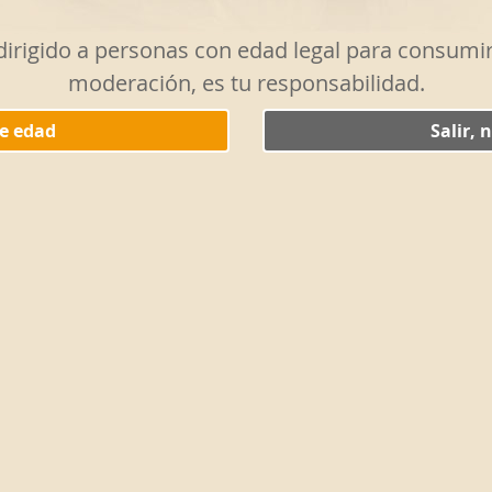
indicaciones para disfruta
Escenario
á dirigido a personas con edad legal para consumi
moderación, es tu responsabilidad.
Lo ideal es preparar la cat
olores y colores, con buena
de edad
Salir,
una mesa blanca para aprec
cromáticos del vermut.
Recipiente
Como se trata de una cata 
utilizar la tradicional cop
recogidos.
Temperatura
Nada de hielo. En una cata, 
temperatura de servicio id
centígrados.