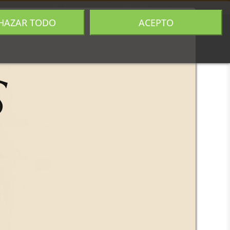
Iniciar sesión
ES
EN
CA
HAZAR TODO
ACEPTO
0
ias
Historia
Contacto
ado alguna vez en una cata de vinos,
cómo es una
cata de vermuts
? Aunque
r tanto, el proceso para captar todos
 similar, también guardan
hazte con un surtido de
nuestras
 Yzaguirre
y sigue estas sencillas