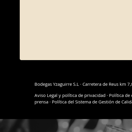
Vinos
Vinos 
NEWSLETTER
BODEGAS YZAGUIRRE, S.L. es el responsable de la recogid
para este tratamiento reside en el consentimiento del inter
a terceros. Le recordamos que, en cualquier caso, tiene el 
como se explica en nuestra
política de privacidad
.
Quiero recibir la newsletter
Bodegas Yzaguirre S.L · Carretera de Reus km 7,
Aviso Legal y política de privacidad
·
Política de
prensa
·
Política del Sistema de Gestión de Cali