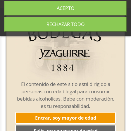
+34 977 840 655
|
|
Envío gratis a partir de 50€
ACEPTO
0
RECHAZAR TODO
Noticias
Política de Calidad
Bodegas Yzaguirre
El contenido de este sitio está dirigido a
personas con edad legal para consumir
bebidas alcoholicas. Bebe con moderación,
es tu responsabilidad.
Entrar, soy mayor de edad
Salir, no soy mayor de edad