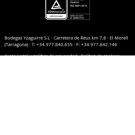
Bodegas Yzaguirre S.L · Carretera de Reus km 7,8 · El Morell
(Tarragona) · T: +34.977.840.655 · F: +34.977.842.146
Aviso Legal y política de privacidad
·
Política de cookies
·
Condiciones de venta y devoluciones
·
Descargas y Kit de
prensa
·
Política del Sistema de Gestión de Calidad
PAGO 100% SEGURO