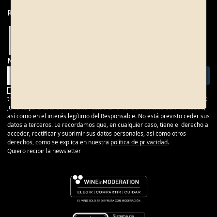
REDES SOCIALES
NEWSLETTER
BODEGAS YZAGUIRRE, S.L. es el responsable de la recogida y
tratamiento de sus datos con la finalidad de gestionar su consulta. La base
jurídica para este tratamiento reside en el consentimiento del interesado,
así como en el interés legítimo del Responsable. No está previsto ceder sus
datos a terceros. Le recordamos que, en cualquier caso, tiene el derecho a
acceder, rectificar y suprimir sus datos personales, así como otros
derechos, como se explica en nuestra
política de privacidad
.
Quiero recibir la newsletter