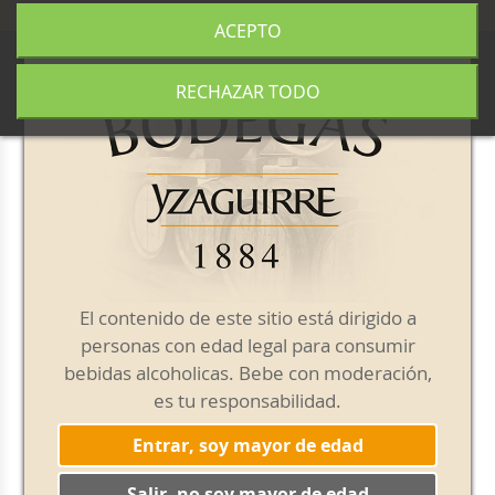
+34 977 840 655
|
|
Envío gratis a partir de 50€
ACEPTO
0
RECHAZAR TODO
Noticias
La cuenta atrás para la
primavera de Sangría
El contenido de este sitio está dirigido a
personas con edad legal para consumir
Mar&Sol
bebidas alcoholicas. Bebe con moderación,
es tu responsabilidad.
Entrar, soy mayor de edad
Salir, no soy mayor de edad