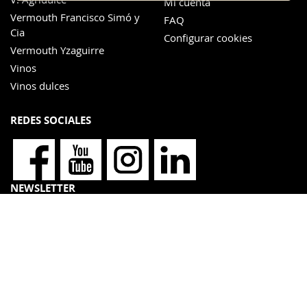
Mi cuenta
Vermouth Francisco Simó y
FAQ
Cia
Configurar cookies
Vermouth Yzaguirre
Vinos
Vinos dulces
REDES SOCIALES
NEWSLETTER
BODEGAS YZAGUIRRE, S.L. es el responsable de la recogida y
tratamiento de sus datos con la finalidad de gestionar su consulta. La base
jurídica para este tratamiento reside en el consentimiento del interesado,
así como en el interés legítimo del Responsable. No está previsto ceder sus
datos a terceros. Le recordamos que, en cualquier caso, tiene el derecho a
acceder, rectificar y suprimir sus datos personales, así como otros
derechos, como se explica en nuestra
política de privacidad
.