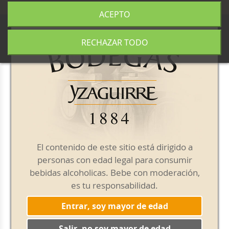
+34 977 840 655
|
|
Envío gratis a partir de 50€
ACEPTO
0
RECHAZAR TODO
Noticias
Síguenos en Instagram
@vermutyzaguirre
El contenido de este sitio está dirigido a
personas con edad legal para consumir
bebidas alcoholicas. Bebe con moderación,
es tu responsabilidad.
Entrar, soy mayor de edad
Salir, no soy mayor de edad