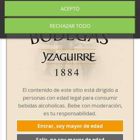
+34 977 840 655
|
|
Envío gratis a partir de 50€
ACEPTO
0
RECHAZAR TODO
Noticias
Sala de Prensa
El contenido de este sitio está dirigido a
personas con edad legal para consumir
bebidas alcoholicas. Bebe con moderación,
es tu responsabilidad.
Entrar, soy mayor de edad
Salir, no soy mayor de edad