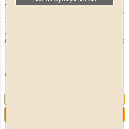
aromática agradable y muy particular. Fresca y suave
intensidad en boca, muy bien equilibrada, con toques
de vainilla y canela.
Nuestro consejo: Excelente como aperitivo diario.
Acompáñalo con 2 aceitunas rellenas de anchoa, 2 o 3
cubitos de hielo y una rodaja de naranja. Sírvelo bien
frío.
47,70 €
+
-
Añadir