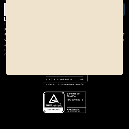
BODEGAS YZAGUIRRE, S.L. es el responsable de la recogida y
tratamiento de sus datos con la finalidad de gestionar su consulta. La base
jurídica para este tratamiento reside en el consentimiento del interesado,
así como en el interés legítimo del Responsable. No está previsto ceder sus
datos a terceros. Le recordamos que, en cualquier caso, tiene el derecho a
acceder, rectificar y suprimir sus datos personales, así como otros
derechos, como se explica en nuestra
política de privacidad
.
Quiero recibir la newsletter