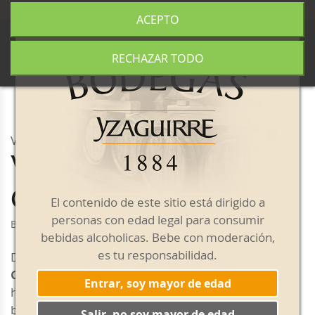
+34 977 840 655
|
|
Envío gratis a partir de 50€
ACEPTO
0
RECHAZAR TODO
VERMOUTH YZAGUIRRE
Vermouth Yzaguirre
Clásico Blanco
El contenido de este sitio está dirigido a
personas con edad legal para consumir
Botella de 1L
bebidas alcoholicas. Bebe con moderación,
es tu responsabilidad.
De color amarillo pálido, el
Vermouth Yzaguirre
Clásico Blanco
presenta un aroma intenso de
Entrar, soy mayor de edad
hierbas aromáticas y especies. Ligeros toques
balsámicos que nos proporcionan una estructura
Salir, no soy mayor de edad