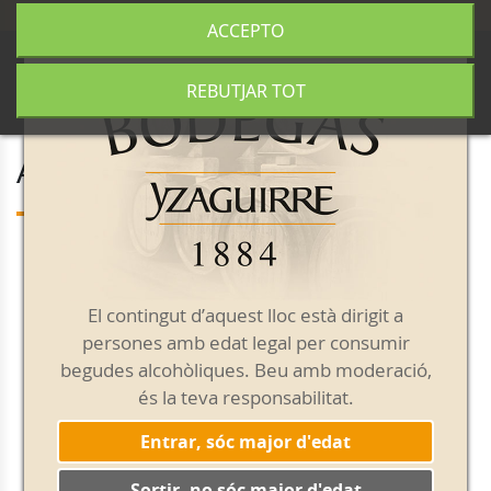
+34 977 840 655
|
|
Enviament gratuït a partir de 50€
ACCEPTO
0
REBUTJAR TOT
Americano
El contingut d’aquest lloc està dirigit a
persones amb edat legal per consumir
begudes alcohòliques. Beu amb moderació,
és la teva responsabilitat.
Entrar, sóc major d'edat
Sortir, no sóc major d'edat