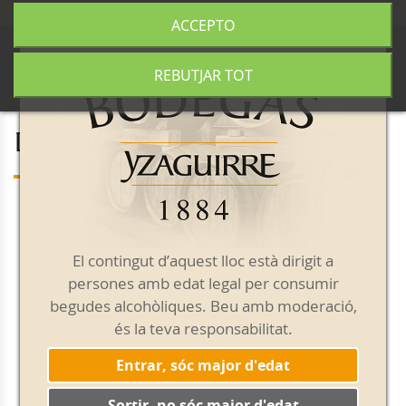
+34 977 840 655
|
|
Enviament gratuït a partir de 50€
ACCEPTO
0
REBUTJAR TOT
Dry Martini
Ingredients per preparar un Dry Martini amb
Vermouth Yzaguirre
:
El contingut d’aquest lloc està dirigit a
YZAGUIRRE DRY RESERVA
persones amb edat legal per consumir
begudes alcohòliques. Beu amb moderació,
GINEBRA
és la teva responsabilitat.
COPA MARTINI
Entrar, sóc major d'edat
STICK
Sortir, no sóc major d'edat