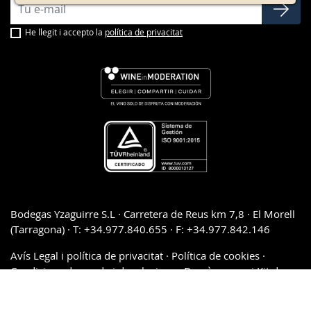
He llegit i accepto la
política de privacitat
Bodegas Yzaguirre S.L · Carretera de Reus km 7,8 · El Morell
(Tarragona) · T: +34.977.840.655 · F: +34.977.842.146
Avís Legal i política de privacitat
·
Política de cookies
·
Condicions de venda i devolucions
·
Descàrregues i Kit de
premsa
·
Política del sistema de gestió de qualitat