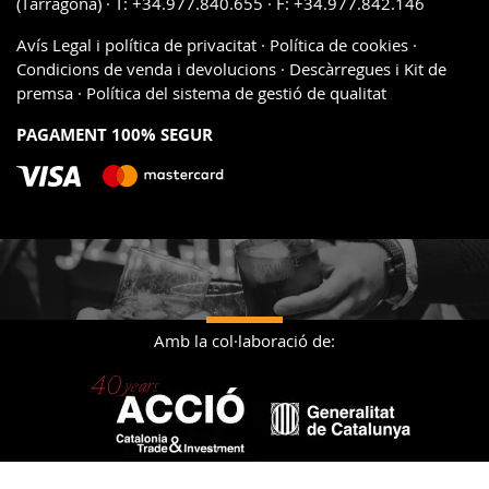
(Tarragona) · T: +34.977.840.655 · F: +34.977.842.146
Avís Legal i política de privacitat
·
Política de cookies
·
Condicions de venda i devolucions
·
Descàrregues i Kit de
premsa
·
Política del sistema de gestió de qualitat
PAGAMENT 100% SEGUR
Amb la col·laboració de: