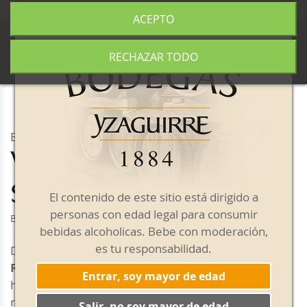
+34 977 840 655
|
|
Envío gratis a partir de 50€
ACEPTO
0
RECHAZAR TODO
BOTELLAS YBOX
Vermouth Francisco
Simó y Cia Rojo
El contenido de este sitio está dirigido a
personas con edad legal para consumir
Botella de 1,5L
bebidas alcoholicas. Bebe con moderación,
es tu responsabilidad.
De color caoba, el
Vermouth Francisco Simó y Cia
Rojo
se elabora con una original combinación de
Entrar, soy mayor de edad
hierbas aromáticas y vinos blancos de diferentes
regiones españolas, siguiendo la fórmula tradicional
Salir, no soy mayor de edad