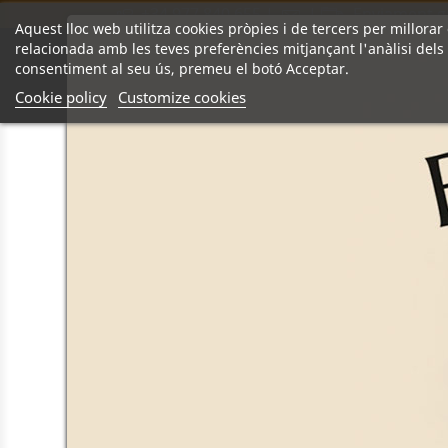
+34 977 840 655
|
|
Enviament gr
Aquest lloc web utilitza cookies pròpies i de tercers per millorar 
relacionada amb les teves preferències mitjançant l'anàlisi dels
consentiment al seu ús, premeu el botó Acceptar.
Notícies
Història
Contacte
Cookie policy
Customize cookies