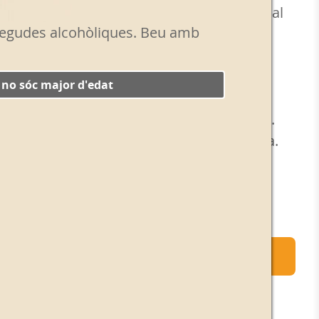
s espanyoles, seguint la fórmula tradicional
 begudes alcohòliques. Beu amb
ncisco Simó i Cia. Aroma a notes de fusta
ades amb les de les herbes de la mescla
. Llarg post gust amarg i intens.
, no sóc major d'edat
re consell: Excel · lent com a aperitiu diari.
dida combinació amb sifó o gasosa i llima.
20 €
+
Afegeix a la cistella
-
CIFICACIONS