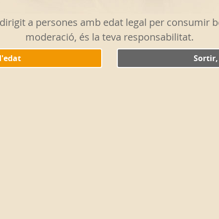
region
tà dirigit a persones amb edat legal per consumir
de Fra
moderació, és la teva responsabilitat.
barrej
inicial
d'edat
Sortir
El nost
Esplèn
7,
ESPE