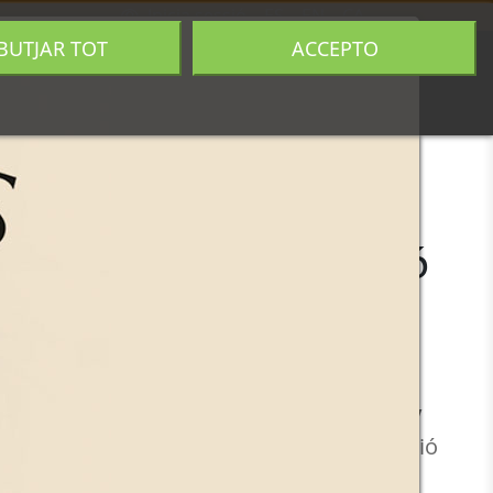
Inicia sessió
ES
EN
CA
BUTJAR TOT
ACCEPTO
0
ies
Història
Contacte
LAS YBOX
mouth Francisco Simó
ia Negre
 de 1,5L
or caoba , el
Vermouth Francisco Simó y
egre
s'elabora amb una original combinació
es aromàtiques i vins blancs de diferents