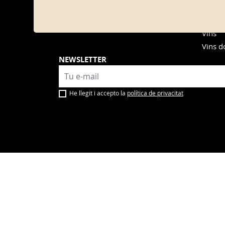
Vermou
Vermou
Vins
Vins d
NEWSLETTER
He llegit i accepto la
política de privacitat
Bodegas Yzaguirre S.L · Carretera de Reus km 7,
Avís Legal i política de privacitat
·
Política de co
·
Política del sistema de gestió de qualitat