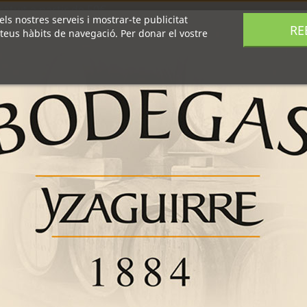
atuït a partir de 50€
els nostres serveis i mostrar-te publicitat
RE
 teus hàbits de navegació. Per donar el vostre
Enoturisme
Botiga
Productes
Receptes
Notíc
BOTEL
Ver
y C
Ampolla
De col
Cia N
d'herb