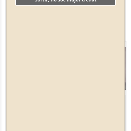
Hi han 3 productes.
Veient 1-3 de 3 producte(s)
Lot DeLuxe
Lot Herbal Vintage
· 39,00 € ·
+
-