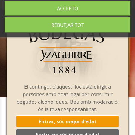
+34 977 840 655
|
|
Enviament gratuït a partir de 50€
ACCEPTO
0
REBUTJAR TOT
El contingut d’aquest lloc està dirigit a
persones amb edat legal per consumir
begudes alcohòliques. Beu amb moderació,
és la teva responsabilitat.
Lots
Entrar, sóc major d'edat
Sortir, no sóc major d'edat