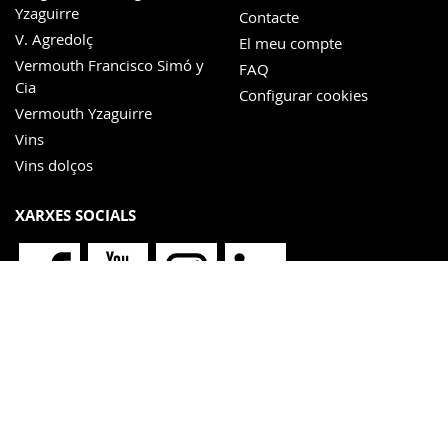
Yzaguirre
Contacte
V. Agredolç
El meu compte
Vermouth Francisco Simó y
FAQ
Cia
Configurar cookies
Vermouth Yzaguirre
Vins
Vins dolços
XARXES SOCIALS
NEWSLETTER
He llegit i accepto la
política de privacitat