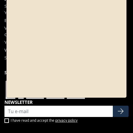
Sangrías from Bodegas
+34 977 840 655
Yzaguirre
Contact
Bittersweet Wine
My account
Vermouth Francisco Simó y
FAQ
Cia
Cookies configuration
Yzaguirre Vermouth
Wines
Sweet wines
SOCIAL NETWORKS
NEWSLETTER
I have read and accept the
privacy policy