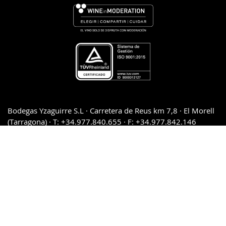
Bodegas Yzaguirre S.L · Carretera de Reus km 7,8 · El Morell
(Tarragona) · T: +34.977.840.655 · F: +34.977.842.146
Legal advice and Privacy policy
·
Cookie policy
·
Conditions
of sales and returns
·
Downloads and press kit
·
Quality
Management System Policy
SECURE PAYMENT 100%