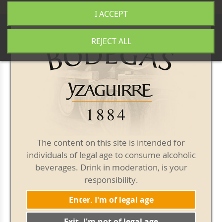
+34 977 840 655
|
|
Free shipping from 50€
I ACCEPT
0
REJECT ALL
Our blog
Vermouth Yzaguirre se
alía con el restaurante
The content on this site is intended for
individuals of legal age to consume alcoholic
El Olivo para crear el
beverages. Drink in moderation, is your
cocktail Salvador Dalí
responsibility.
Enter. I'm of legal age
Exit. I'm not of legal age